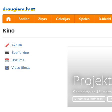
Pāriet
uz
saturu
Šodien
Ziņas
Galerijas
Spēles
D-biedri
Kino
Aktuāli
Šobrīd kino
Drīzumā
Visas filmas
Projekt
Kinoteātros no 18. marta
Zinātniskā fantastika
P