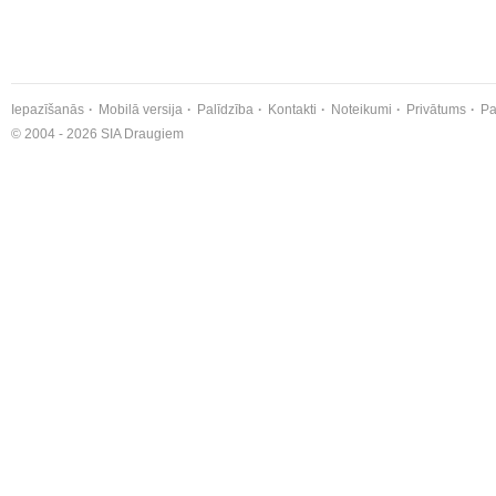
Iepazīšanās
Mobilā versija
Palīdzība
Kontakti
Noteikumi
Privātums
Pa
© 2004 - 2026 SIA Draugiem