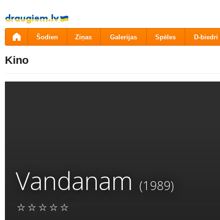
Pāriet
uz
saturu
Šodien
Ziņas
Galerijas
Spēles
D-biedri
Kino
Vandanam
(1989)