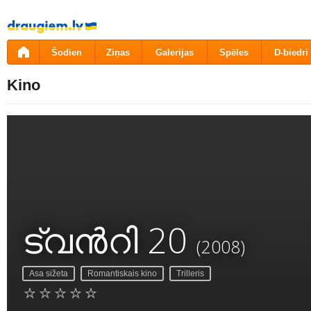
Pāriet
uz
saturu
Šodien
Ziņas
Galerijas
Spēles
D-biedri
Kino
ട്വന്‍റി 20
(2008)
Asa sižeta
Romantiskais kino
Trilleris