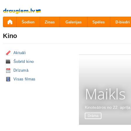
Pāriet
uz
saturu
Šodien
Ziņas
Galerijas
Spēles
D-biedri
Kino
Aktuāli
Šobrīd kino
Drīzumā
Visas filmas
Maikls
Kinoteātros no 22. aprīļa
Drāma