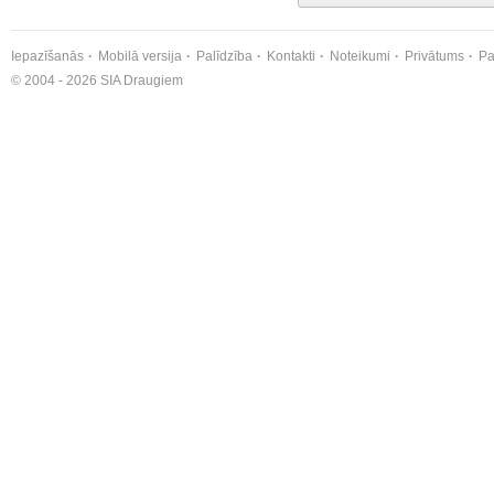
Iepazīšanās
Mobilā versija
Palīdzība
Kontakti
Noteikumi
Privātums
Pa
© 2004 - 2026 SIA Draugiem