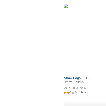
Straw Dogs
(2011)
Drāma
,
Trilleris
2
0
0
4 balsis