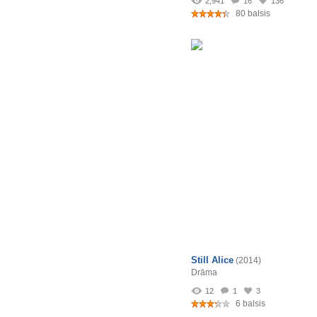
2,941
16
136
80 balsis
Still Alice
(2014)
Drāma
12
1
3
6 balsis