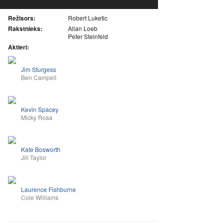
Režisors:
Robert Luketic
Rakstnieks:
Allan Loeb
Peter Steinfeld
Aktieri:
Jim Sturgess
Ben Campell
Kevin Spacey
Micky Rosa
Kate Bosworth
Jill Taylor
Laurence Fishburne
Cole Williams