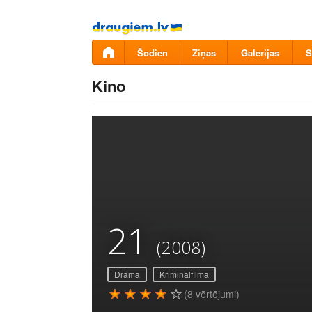
Pāriet
uz
saturu
Šodien
Ziņas
Galerijas
S
Kino
21
(2008)
Drāma
Kriminālfilma
(8 vērtējumi)