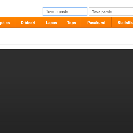
pēles
D-biedri
Lapas
Tops
Pasākumi
Statistik