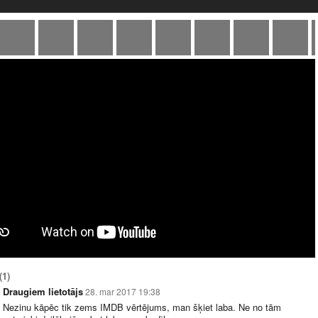
(1)
Draugiem lietotājs
28. mar 2017 19:38
Nezinu kāpēc tik zems IMDB vērtējums, man šķiet laba. Ne no tām