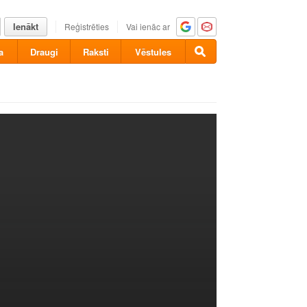
Ienākt
Reģistrēties
Vai ienāc ar
a
Draugi
Raksti
Vēstules