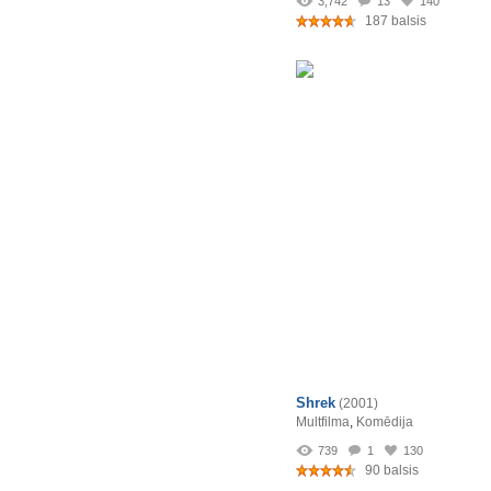
3,742
13
140
187 balsis
Shrek
(2001)
Multfilma
,
Komēdija
739
1
130
90 balsis