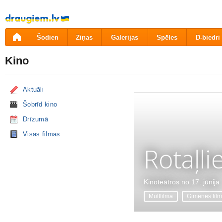
Pāriet
uz
saturu
Šodien
Ziņas
Galerijas
Spēles
D-biedri
Kino
Aktuāli
Šobrīd kino
Drīzumā
Visas filmas
Rotaļli
Kinoteātros no 17. jūnija
Multfilma
Ģimenes fil