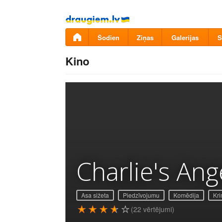
Pāriet
uz
saturu
Šodien
Ziņas
Galerijas
S
Kino
Charlie's Ang
Asa sižeta
Piedzīvojumu
Komēdija
Kri
(22 vērtējumi)