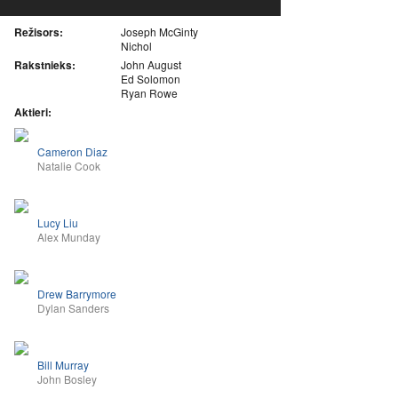
Režisors:
Joseph McGinty
Nichol
Rakstnieks:
John August
Ed Solomon
Ryan Rowe
Aktieri:
Cameron Diaz
Natalie Cook
Lucy Liu
Alex Munday
Drew Barrymore
Dylan Sanders
Bill Murray
John Bosley