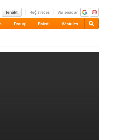
Ienākt
Reģistrēties
Vai ienāc ar
a
Draugi
Raksti
Vēstules