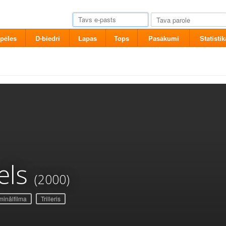
pēles
D-biedri
Lapas
Tops
Pasākumi
Statistik
els
(2000)
minālfilma
Trilleris