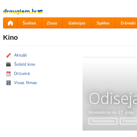
Pāriet
uz
saturu
Šodien
Ziņas
Galerijas
Spēles
D-biedri
Kino
Aktuāli
Šobrīd kino
Drīzumā
Visas filmas
Odisej
Kinoteātros no 17. jūlija
Piedzīvojumu
Fantasti