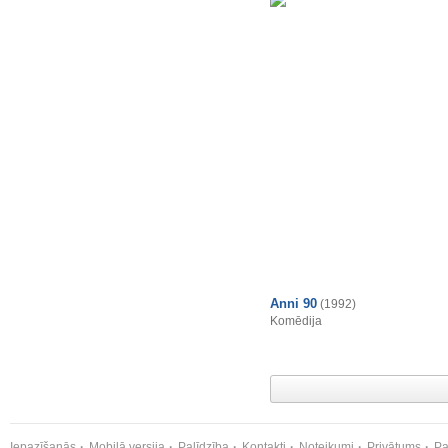
Anni 90
(1992)
Komēdija
Iepazīšanās
Mobilā versija
Palīdzība
Kontakti
Noteikumi
Privātums
Pa