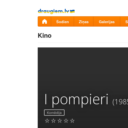
Pāriet
uz
saturu
Šodien
Ziņas
Galerijas
S
Kino
I pompieri
(198
Komēdija