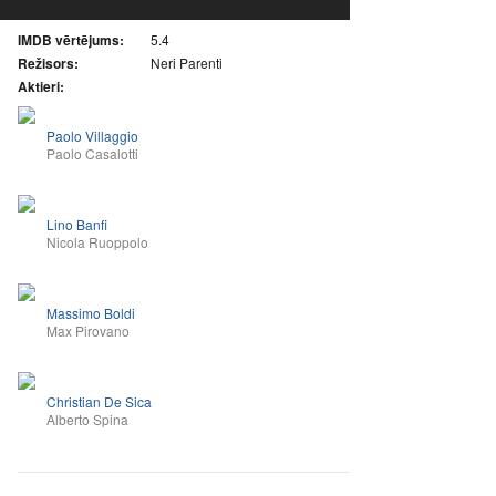
IMDB vērtējums:
5.4
Režisors:
Neri Parenti
Aktieri:
Paolo Villaggio
Paolo Casalotti
Lino Banfi
Nicola Ruoppolo
Massimo Boldi
Max Pirovano
Christian De Sica
Alberto Spina