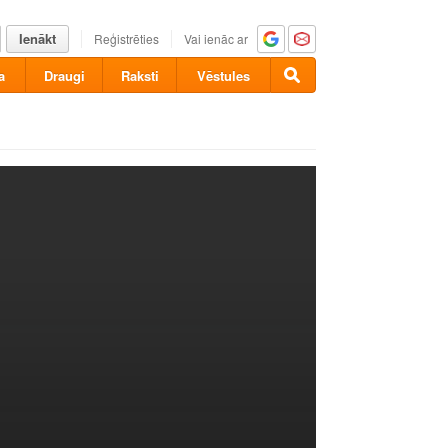
Ienākt
Reģistrēties
Vai ienāc ar
a
Draugi
Raksti
Vēstules