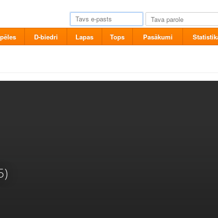
pēles
D-biedri
Lapas
Tops
Pasākumi
Statistik
5)