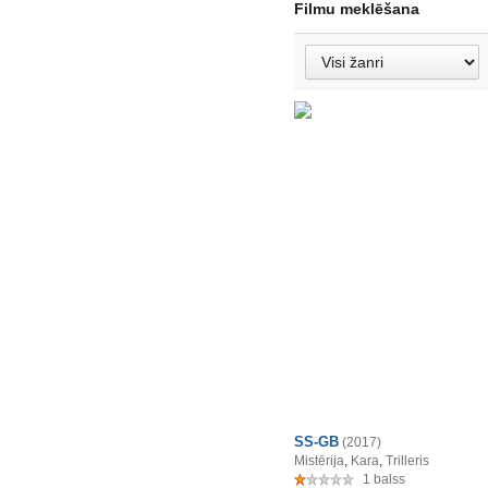
Filmu meklēšana
SS-GB
(2017)
Mistērija
,
Kara
,
Trilleris
1 balss