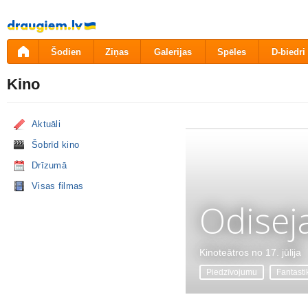
Pāriet
uz
saturu
Šodien
Ziņas
Galerijas
Spēles
D-biedri
Kino
Aktuāli
Šobrīd kino
Drīzumā
Visas filmas
Odisej
Kinoteātros no 17. jūlija
Piedzīvojumu
Fantasti