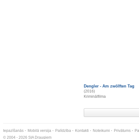
Dengler - Am zwölften Tag
(2016)
Kriminālfilma
Iepazīšanās
Mobilā versija
Palīdzība
Kontakti
Noteikumi
Privātums
Pa
© 2004 - 2026 SIA Draugiem