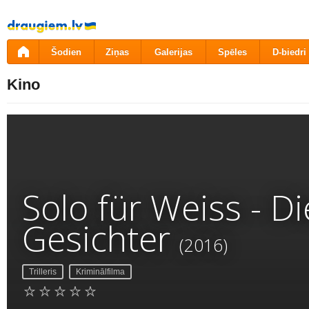
Pāriet
uz
saturu
Šodien
Ziņas
Galerijas
Spēles
D-biedri
Kino
Solo für Weiss - Di
Gesichter
(2016)
Trilleris
Kriminālfilma