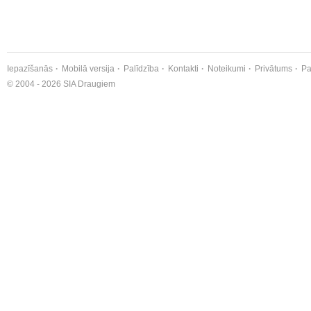
Iepazīšanās
Mobilā versija
Palīdzība
Kontakti
Noteikumi
Privātums
Pa
© 2004 - 2026 SIA Draugiem