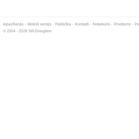
Iepazīšanās
Mobilā versija
Palīdzība
Kontakti
Noteikumi
Privātums
Pa
© 2004 - 2026 SIA Draugiem