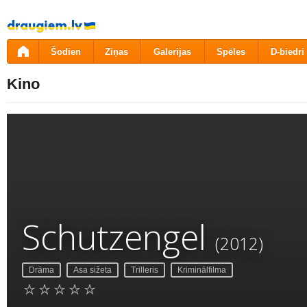
Pāriet
uz
saturu
Šodien
Ziņas
Galerijas
Spēles
D-biedri
Kino
Schutzengel
(2012)
Drāma
Asa sižeta
Trilleris
Kriminālfilma