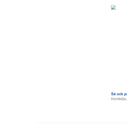
Så ock p
Komēdija