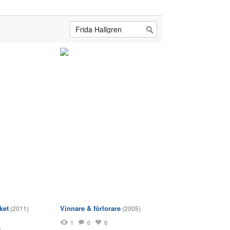
ket
Vinnare & förlorare
(2011)
(2005)
1
0
0