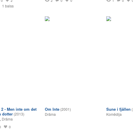
0
2
2
0
0
1
0
1 balss
 2 - Men inte om det
Om Inte
Sune i fjällen
(2001)
n dotter
(2013)
Drāma
Komēdija
,
Drāma
0
0