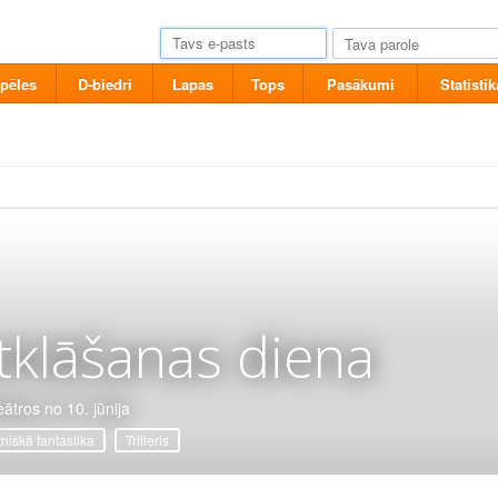
pēles
D-biedri
Lapas
Tops
Pasākumi
Statistik
tklāšanas diena
eātros no 10. jūnija
tniskā fantastika
Trilleris