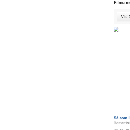
Filmu m
Så som 
Romantisk