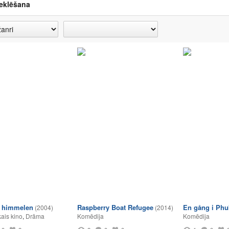
eklēšana
i himmelen
Raspberry Boat Refugee
En gång i Phu
(2004)
(2014)
ais kino
,
Drāma
Komēdija
Komēdija