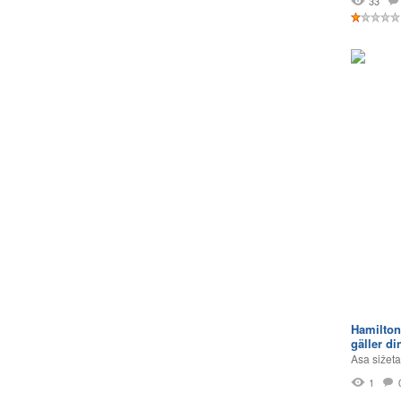
33
Hamilton
gäller di
Asa sižeta
1