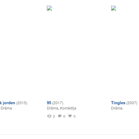
å jorden
95
Tingles
(2015)
(2017)
(2007)
,
Drāma
Drāma
,
Komēdija
Drāma
2
0
0