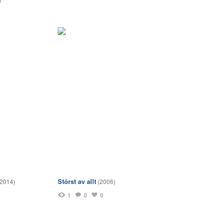
0
Störst av allt
(2014)
(2006)
1
0
0