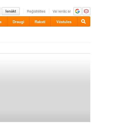
Ienākt
Reģistrēties
Vai ienāc ar
a
Draugi
Raksti
Vēstules