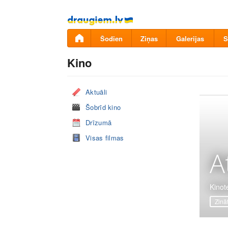
Pāriet
uz
saturu
Šodien
Ziņas
Galerijas
S
Kino
Aktuāli
Šobrīd kino
Drīzumā
Visas filmas
A
Kinot
Zinā