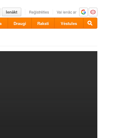
Ienākt
Reģistrēties
Vai ienāc ar
a
Draugi
Raksti
Vēstules