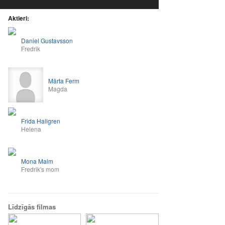
Aktieri:
Daniel Gustavsson
Fredrik
Märta Ferm
Magda
Frida Hallgren
Helena
Mona Malm
Fredrik's mom
Līdzīgās filmas