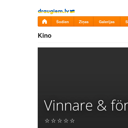
Pāriet
uz
saturu
Šodien
Ziņas
Galerijas
S
Kino
Vinnare & för