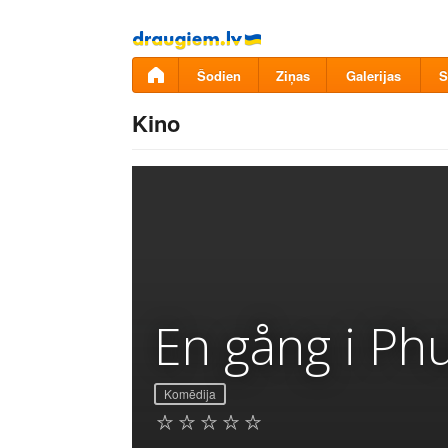
Pāriet
uz
saturu
Šodien
Ziņas
Galerijas
S
Kino
En gång i Ph
Komēdija