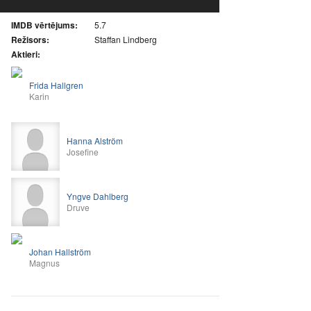
IMDB vērtējums:
5.7
Režisors:
Staffan Lindberg
Aktieri:
Frida Hallgren
Karin
Hanna Alström
Josefine
Yngve Dahlberg
Druve
Johan Hallström
Magnus