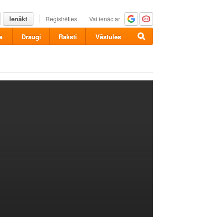
Ienākt
Reģistrēties
Vai ienāc ar
a
Draugi
Raksti
Vēstules