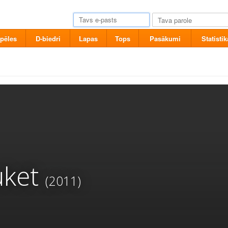
pēles
D-biedri
Lapas
Tops
Pasākumi
Statistik
uket
(2011)