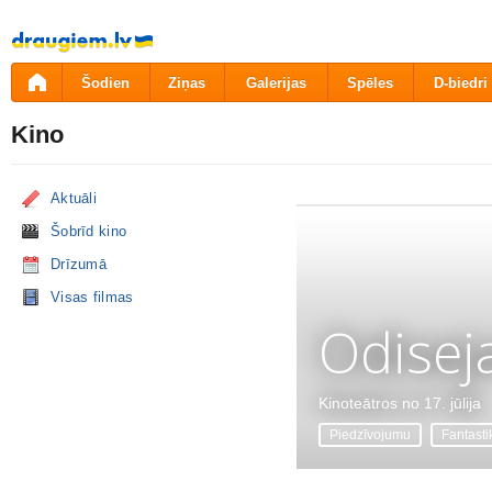
Pāriet
uz
saturu
Šodien
Ziņas
Galerijas
Spēles
D-biedri
Kino
Aktuāli
Šobrīd kino
Drīzumā
Visas filmas
Odisej
Kinoteātros no 17. jūlija
Piedzīvojumu
Fantasti