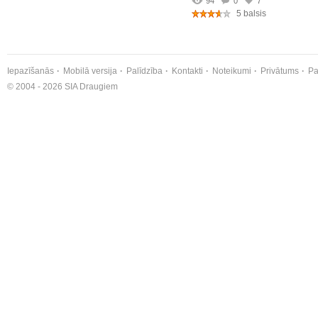
94
0
7
5 balsis
Iepazīšanās
Mobilā versija
Palīdzība
Kontakti
Noteikumi
Privātums
Pa
© 2004 - 2026 SIA Draugiem