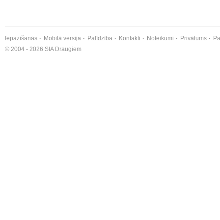
Iepazīšanās
Mobilā versija
Palīdzība
Kontakti
Noteikumi
Privātums
Pa
© 2004 - 2026 SIA Draugiem