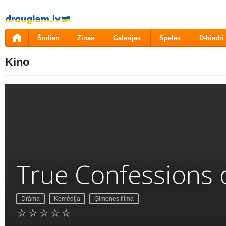
Pāriet
uz
saturu
Šodien
Ziņas
Galerijas
Spēles
D-biedri
Kino
True Confessions o
Drāma
Komēdija
Ģimenes filma