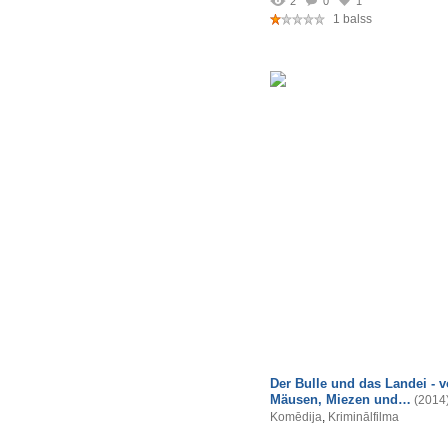
2
0
1
1 balss
Der Bulle und das Landei - 
Mäusen, Miezen und…
(2014
Komēdija
,
Kriminālfilma