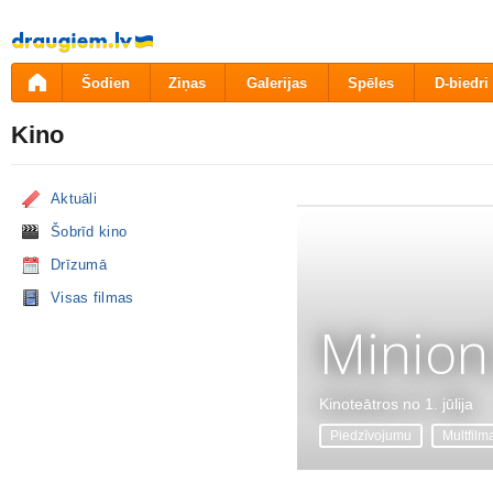
Pāriet
uz
saturu
Šodien
Ziņas
Galerijas
Spēles
D-biedri
Kino
Aktuāli
Šobrīd kino
Drīzumā
Visas filmas
Minion
Kinoteātros no 1. jūlija
Piedzīvojumu
Multfilm