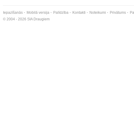
Iepazīšanās
Mobilā versija
Palīdzība
Kontakti
Noteikumi
Privātums
Pa
© 2004 - 2026 SIA Draugiem