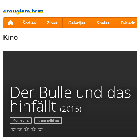
Pāriet
uz
saturu
Šodien
Ziņas
Galerijas
Spēles
D-biedri
Kino
Der Bulle und das 
hinfällt
(2015)
Komēdija
Kriminālfilma