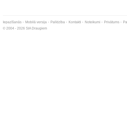
Iepazīšanās
Mobilā versija
Palīdzība
Kontakti
Noteikumi
Privātums
Pa
© 2004 - 2026 SIA Draugiem