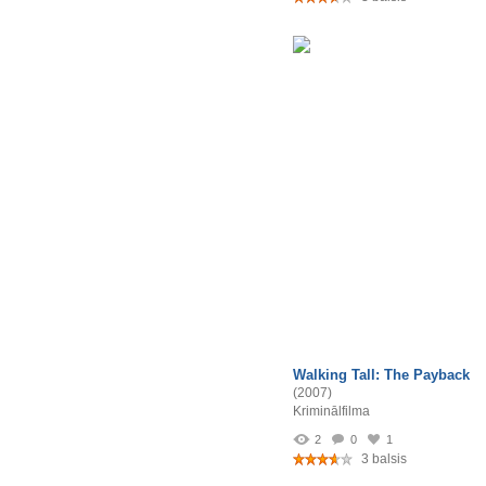
Walking Tall: The Payback
(2007)
Kriminālfilma
2
0
1
3 balsis