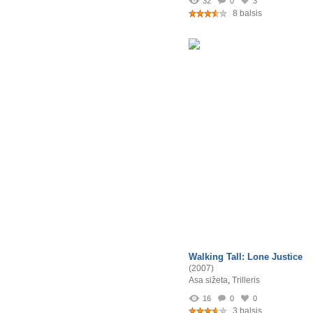
32
0
3
8 balsis
Walking Tall: Lone Justice
(2007)
Asa sižeta
,
Trilleris
16
0
0
3 balsis