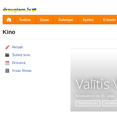
Pāriet
uz
saturu
Šodien
Ziņas
Galerijas
Spēles
D-biedri
Kino
Aktuāli
Šobrīd kino
Drīzumā
Visas filmas
Valītis
Kinoteātros no 31. jūlija
Piedzīvojumu
Multfilm