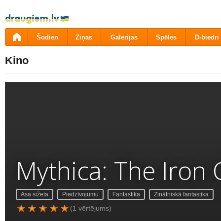
Pāriet
uz
saturu
Šodien
Ziņas
Galerijas
Spēles
D-biedri
Kino
Mythica: The Iron
Asa sižeta
Piedzīvojumu
Fantastika
Zinātniskā fantastika
(1 vērtējums)