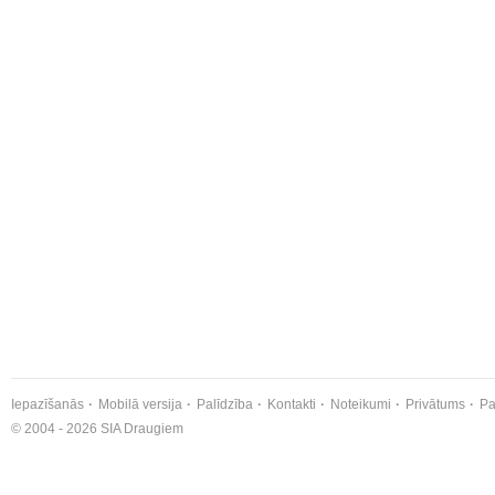
Iepazīšanās
Mobilā versija
Palīdzība
Kontakti
Noteikumi
Privātums
Pa
© 2004 - 2026 SIA Draugiem