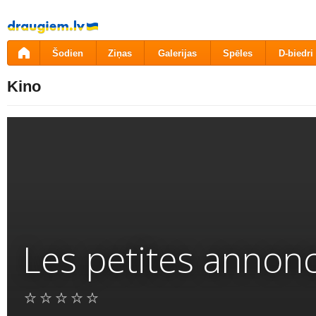
Pāriet
uz
saturu
Šodien
Ziņas
Galerijas
Spēles
D-biedri
Kino
Les petites annonce