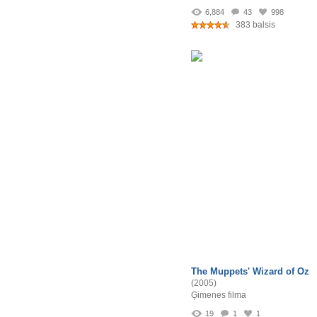
6,884
43
998
383 balsis
The Muppets' Wizard of Oz
(2005)
Ģimenes filma
19
1
1