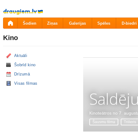
Pāriet
uz
saturu
Šodien
Ziņas
Galerijas
Spēles
D-biedri
Kino
Aktuāli
Šobrīd kino
Drīzumā
Visas filmas
Saldēj
Kinoteātros no 7. august
Šausmu filma
Trilleris