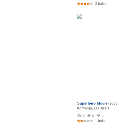
3 balsis
Superhero Movie
(2008)
Komēdija
,
Asa sižeta
3
0
0
1 balss