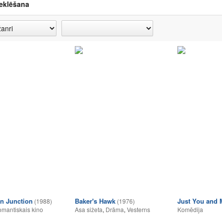
eklēšana
n Junction
Baker's Hawk
Just You and 
(1988)
(1976)
mantiskais kino
Asa sižeta
,
Drāma
,
Vesterns
Komēdija