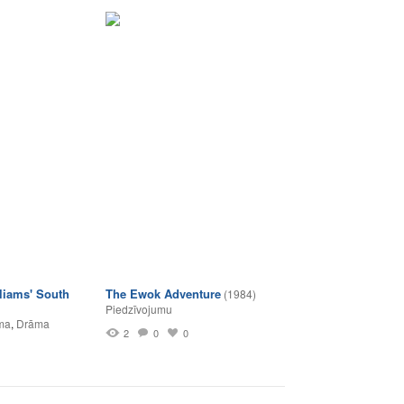
liams' South
The Ewok Adventure
(1984)
Piedzīvojumu
ma
,
Drāma
2
0
0