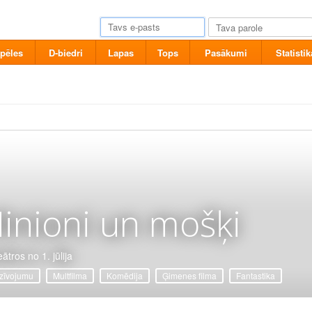
pēles
D-biedri
Lapas
Tops
Pasākumi
Statistik
inioni un mošķi
ātros no 1. jūlija
zīvojumu
Multfilma
Komēdija
Ģimenes filma
Fantastika