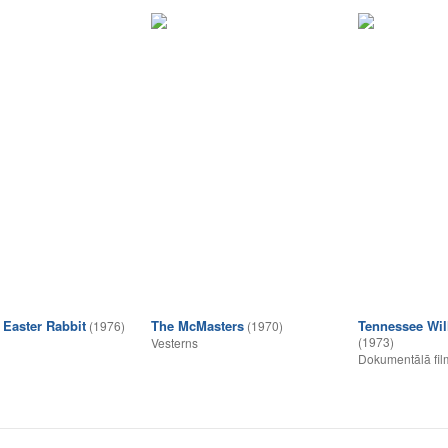
 Easter Rabbit
The McMasters
Tennessee Wil
(1976)
(1970)
(1973)
Vesterns
Dokumentālā fil