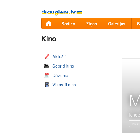
Pāriet
uz
saturu
Šodien
Ziņas
Galerijas
S
Kino
Aktuāli
Šobrīd kino
Drīzumā
Visas filmas
M
Kinote
Pied