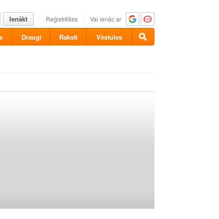
Ienākt
Reģistrēties
Vai ienāc ar
a
Draugi
Raksti
Vēstules