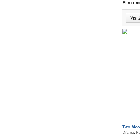
Filmu m
Two Moo
Drāma
,
Ro