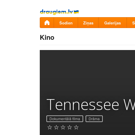
Pāriet
uz
saturu
Šodien
Ziņas
Galerijas
S
Kino
Tennessee Wi
Dokumentālā filma
Drāma