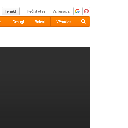
Ienākt
Reģistrēties
Vai ienāc ar
a
Draugi
Raksti
Vēstules