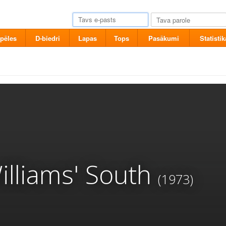
pēles
D-biedri
Lapas
Tops
Pasākumi
Statistik
lliams' South
(1973)