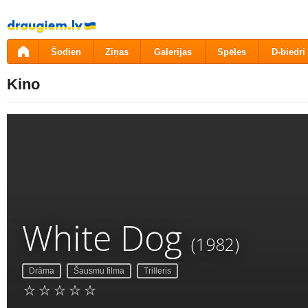
Pāriet
uz
saturu
Šodien
Ziņas
Galerijas
Spēles
D-biedri
Kino
White Dog
(1982)
Drāma
Šausmu filma
Trilleris