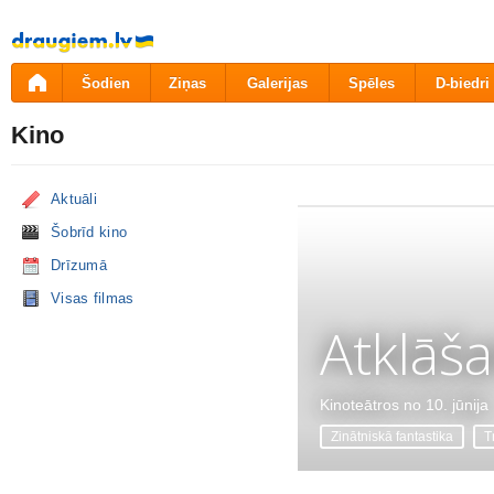
Pāriet
uz
saturu
Šodien
Ziņas
Galerijas
Spēles
D-biedri
Kino
Aktuāli
Šobrīd kino
Drīzumā
Visas filmas
Atklāš
Kinoteātros no 10. jūnija
Zinātniskā fantastika
Tr