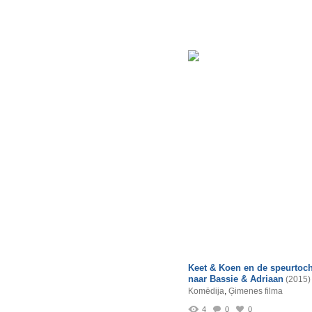
Keet & Koen en de speurtoch
naar Bassie & Adriaan
(2015)
Komēdija
,
Ģimenes filma
4
0
0