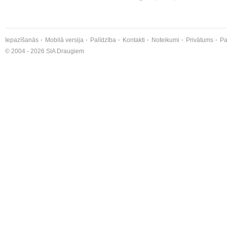
Iepazīšanās
Mobilā versija
Palīdzība
Kontakti
Noteikumi
Privātums
Pa
© 2004 - 2026 SIA Draugiem