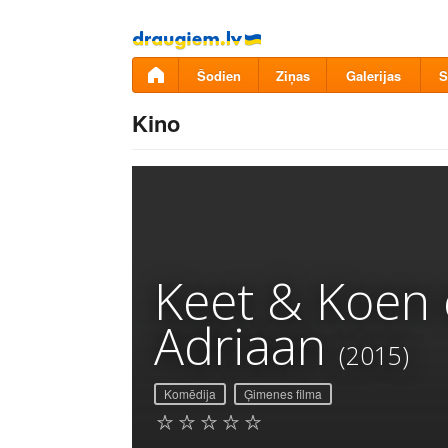
Pāriet
uz
saturu
Šodien
Ziņas
Galerijas
S
Kino
Keet & Koen 
Adriaan
(2015)
Komēdija
Ģimenes filma