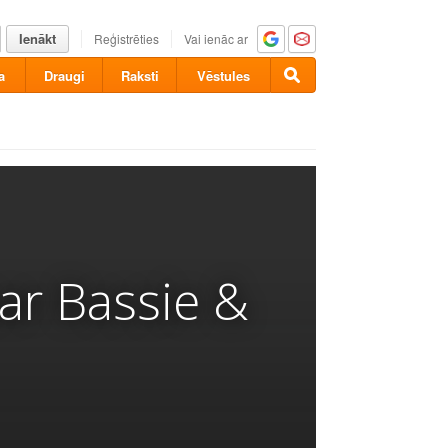
Ienākt
Reģistrēties
Vai ienāc ar
a
Draugi
Raksti
Vēstules
ar Bassie &