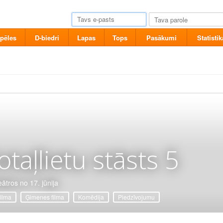
pēles
D-biedri
Lapas
Tops
Pasākumi
Statistik
otaļlietu stāsts 5
eātros no 17. jūnija
filma
Ģimenes filma
Komēdija
Piedzīvojumu