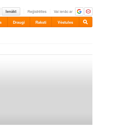
Ienākt
Reģistrēties
Vai ienāc ar
a
Draugi
Raksti
Vēstules