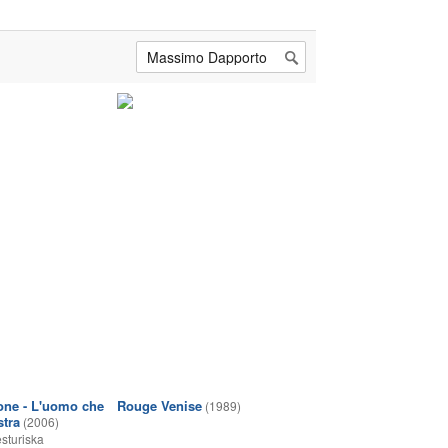
one - L'uomo che
Rouge Venise
(1989)
stra
(2006)
sturiska