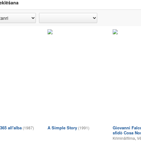
eklēšana
 365 all'alba
A Simple Story
Giovanni Falc
(1987)
(1991)
sfidò Cosa No
Kriminālfilma
,
Vē