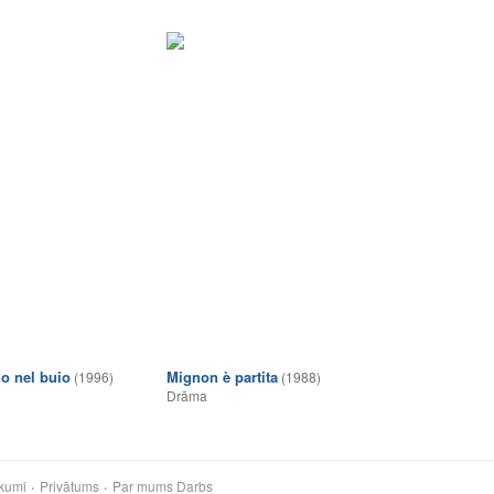
o nel buio
Mignon è partita
(1996)
(1988)
Drāma
kumi
Privātums
Par mums
Darbs