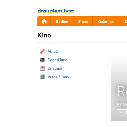
Pāriet
uz
saturu
Šodien
Ziņas
Galerijas
S
Kino
Aktuāli
Šobrīd kino
Drīzumā
Visas filmas
R
Kinot
Mult