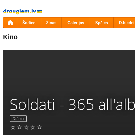
Pāriet
uz
saturu
Šodien
Ziņas
Galerijas
Spēles
D-biedri
Kino
Soldati - 365 all'al
Drāma