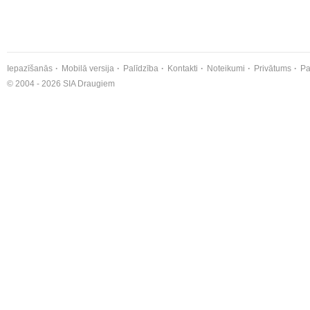
Iepazīšanās
Mobilā versija
Palīdzība
Kontakti
Noteikumi
Privātums
Pa
© 2004 - 2026 SIA Draugiem