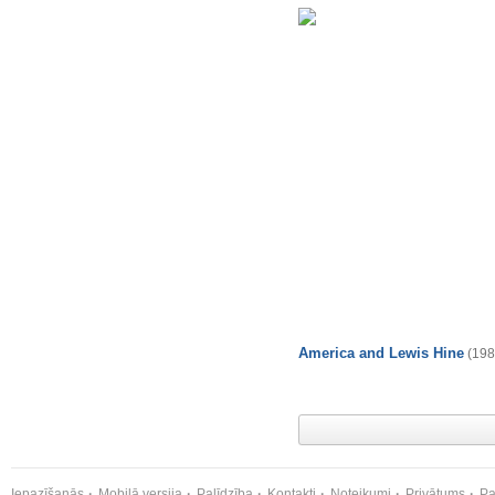
America and Lewis Hine
(198
Iepazīšanās
Mobilā versija
Palīdzība
Kontakti
Noteikumi
Privātums
Pa