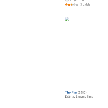
7
0
0
3 balsis
The Fan
(1981)
Drāma
,
Šausmu filma