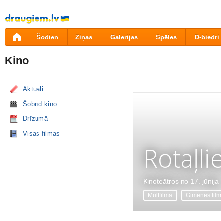
Pāriet
uz
saturu
Šodien
Ziņas
Galerijas
Spēles
D-biedri
Kino
Aktuāli
Šobrīd kino
Drīzumā
Visas filmas
Rotaļli
Kinoteātros no 17. jūnija
Multfilma
Ģimenes fil