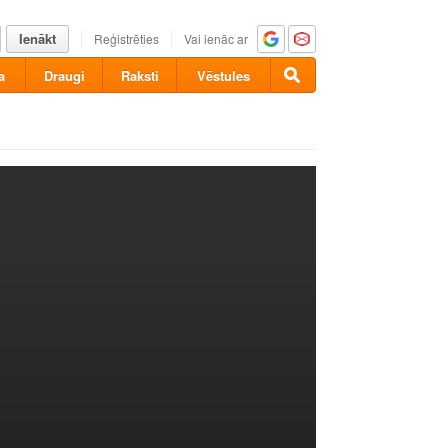
Ienākt
Reģistrēties
Vai ienāc ar
a
Draugi
Raksti
Vēstules