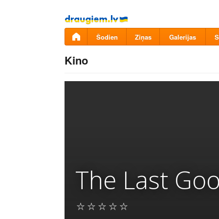
Pāriet
uz
saturu
Šodien
Ziņas
Galerijas
S
Kino
The Last Go