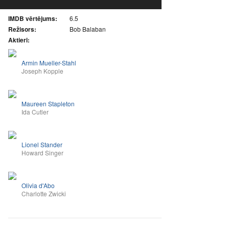
IMDB vērtējums:
6.5
Režisors:
Bob Balaban
Aktieri:
Armin Mueller-Stahl
Joseph Kopple
Maureen Stapleton
Ida Cutler
Lionel Stander
Howard Singer
Olivia d'Abo
Charlotte Zwicki