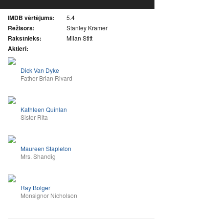
IMDB vērtējums:
5.4
Režisors:
Stanley Kramer
Rakstnieks:
Milan Stitt
Aktieri:
Dick Van Dyke
Father Brian Rivard
Kathleen Quinlan
Sister Rita
Maureen Stapleton
Mrs. Shandig
Ray Bolger
Monsignor Nicholson