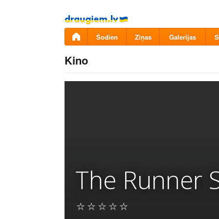
Pāriet
uz
saturu
Šodien
Ziņas
Galerijas
S
Kino
The Runner 