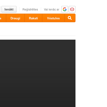
Ienākt
Reģistrēties
Vai ienāc ar
a
Draugi
Raksti
Vēstules