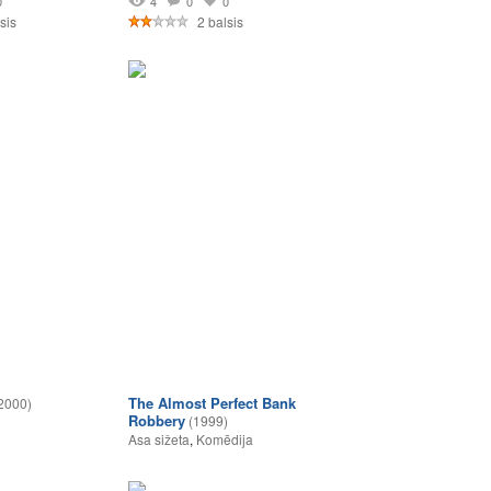
0
4
0
0
sis
2 balsis
The Almost Perfect Bank
2000)
Robbery
(1999)
Asa sižeta
,
Komēdija