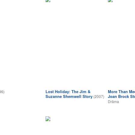
Lost Holiday: The Jim &
More Than Mee
96)
Suzanne Shemwell Story
Joan Brock St
(2007)
Drāma