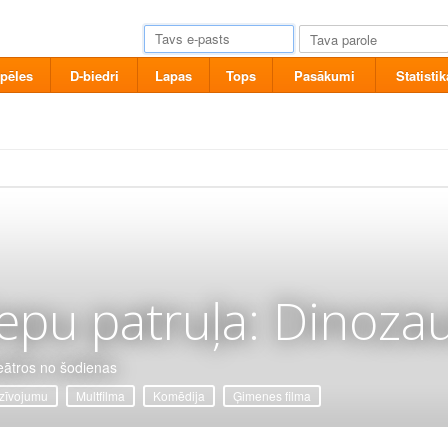
pēles
D-biedri
Lapas
Tops
Pasākumi
Statistik
epu patruļa: Dinozau
eātros no šodienas
zīvojumu
Multfilma
Komēdija
Ģimenes filma