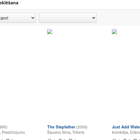
eklēšana
The Stepfather
Just Add Wate
995)
(2009)
,
Piedzīvojumu
Šausmu filma
,
Trilleris
Komēdija
,
Drām