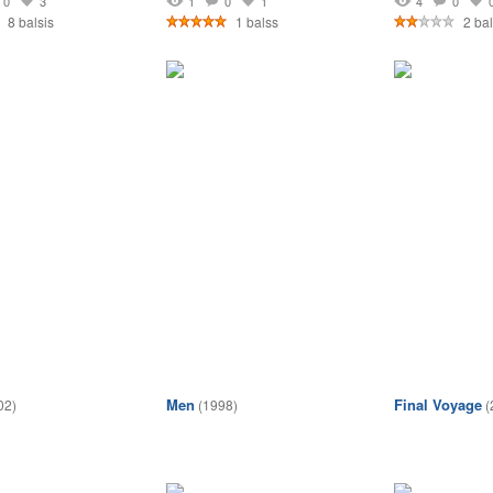
0
3
1
0
1
4
0
8 balsis
1 balss
2 bal
Men
Final Voyage
02)
(1998)
(