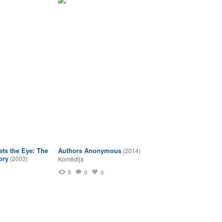
ts the Eye: The
Authors Anonymous
(2014)
ory
(2003)
Komēdija
5
0
0