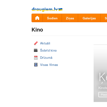
Pāriet
uz
saturu
Šodien
Ziņas
Galerijas
S
Kino
Aktuāli
Šobrīd kino
Drīzumā
Visas filmas
Ķ
Kinot
Pied