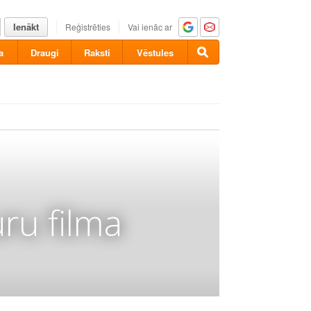
Ienākt
Reģistrēties
Vai ienāc ar
a
Draugi
Raksti
Vēstules
ru filma