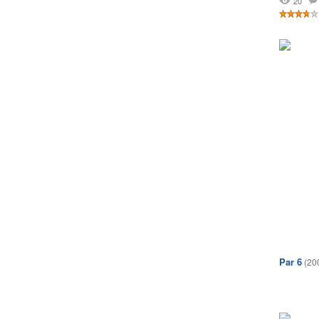
20
Par 6
(20