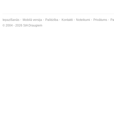
Iepazīšanās
Mobilā versija
Palīdzība
Kontakti
Noteikumi
Privātums
Pa
© 2004 - 2026 SIA Draugiem