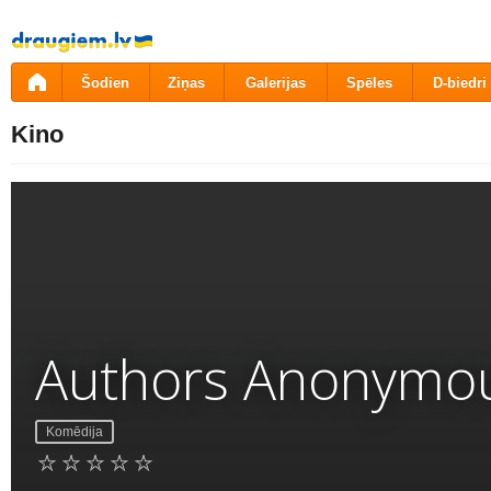
Pāriet
uz
saturu
Šodien
Ziņas
Galerijas
Spēles
D-biedri
Kino
Authors Anonymo
Komēdija