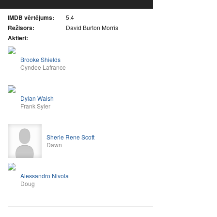
IMDB vērtējums:
5.4
Režisors:
David Burton Morris
Aktieri:
Brooke Shields
Cyndee Lafrance
Dylan Walsh
Frank Syler
Sherie Rene Scott
Dawn
Alessandro Nivola
Doug