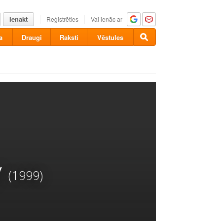
Ienākt
Reģistrēties
Vai ienāc ar
a
Draugi
Raksti
Vēstules
y
(1999)