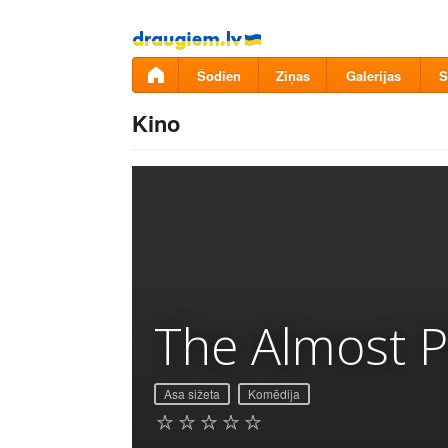
Pāriet
uz
saturu
Šodien
Ziņas
Galerijas
S
Kino
The Almost P
Asa sižeta
Komēdija