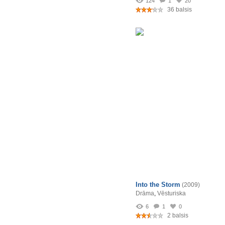
124
1
20
36 balsis
Into the Storm
(2009)
Drāma
,
Vēsturiska
6
1
0
2 balsis