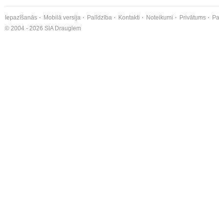
Iepazīšanās
Mobilā versija
Palīdzība
Kontakti
Noteikumi
Privātums
Pa
© 2004 - 2026 SIA Draugiem