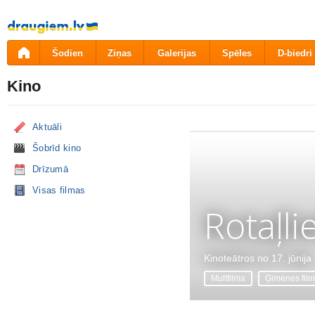
Pāriet
uz
saturu
Šodien
Ziņas
Galerijas
Spēles
D-biedri
Kino
Aktuāli
Šobrīd kino
Drīzumā
Visas filmas
Rotaļli
Kinoteātros no 17. jūnija
Multfilma
Ģimenes fil