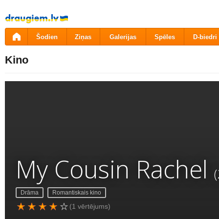
Pāriet
uz
saturu
Šodien
Ziņas
Galerijas
Spēles
D-biedri
Kino
My Cousin Rachel
Drāma
Romantiskais kino
(1 vērtējums)