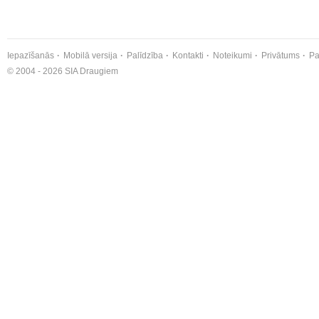
Iepazīšanās
Mobilā versija
Palīdzība
Kontakti
Noteikumi
Privātums
Pa
© 2004 - 2026 SIA Draugiem