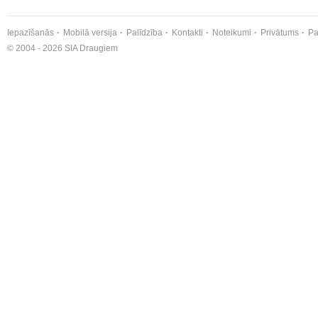
Iepazīšanās
Mobilā versija
Palīdzība
Kontakti
Noteikumi
Privātums
Pa
© 2004 - 2026 SIA Draugiem