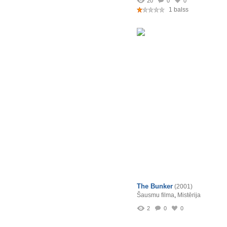
20
0
0
1 balss
The Bunker
(2001)
Šausmu filma
,
Mistērija
2
0
0