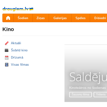
Pāriet
uz
saturu
Šodien
Ziņas
Galerijas
Spēles
D-biedri
Kino
Aktuāli
Šobrīd kino
Drīzumā
Visas filmas
Saldēj
Kinoteātros no šodienas
Šausmu filma
Trilleris