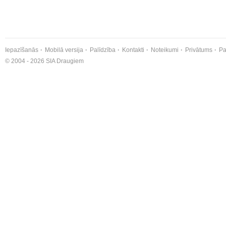
Iepazīšanās
Mobilā versija
Palīdzība
Kontakti
Noteikumi
Privātums
Pa
© 2004 - 2026 SIA Draugiem