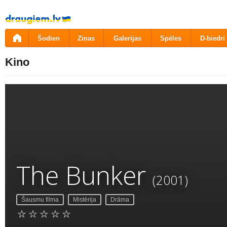
Pāriet
uz
saturu
Šodien
Ziņas
Galerijas
Spēles
D-biedri
Kino
The Bunker
(2001)
Šausmu filma
Mistērija
Drāma