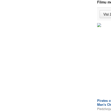
Filmu m
Pirates 
Man's Ch
Piedzīvoj