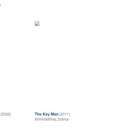
0
The Key Man
(2002)
(2011)
Kriminālfilma
,
Drāma