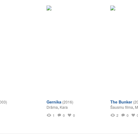
Gernika
The Bunker
003)
(2016)
(2
Drāma
,
Kara
Šausmu filma
,
M
1
0
0
2
0