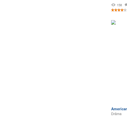
158
America
Drāma