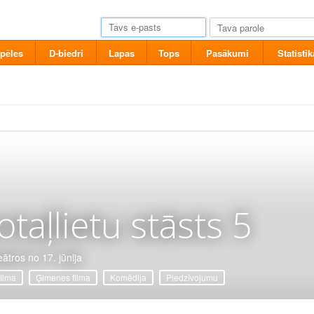
pēles
D-biedri
Lapas
Tops
Pasākumi
Statistik
otaļlietu stāsts 5
eātros no 17. jūnija
filma
Ģimenes filma
Komēdija
Piedzīvojumu