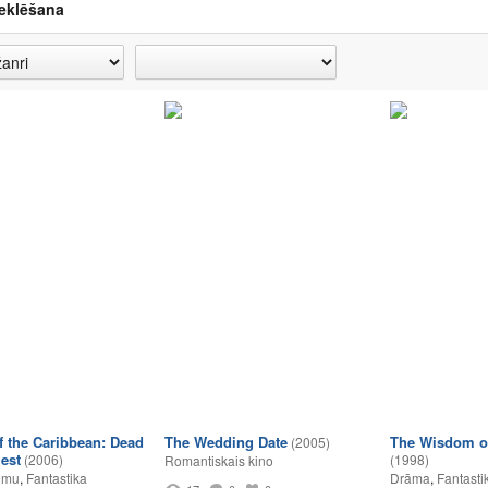
eklēšana
of the Caribbean: Dead
The Wedding Date
The Wisdom of
(2005)
est
(2006)
(1998)
Romantiskais kino
umu
,
Fantastika
Drāma
,
Fantasti