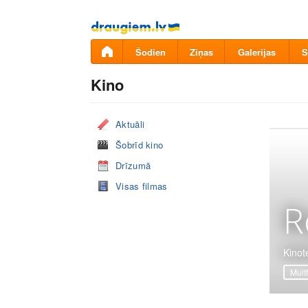
Pāriet
uz
saturu
Šodien
Ziņas
Galerijas
S
Kino
Aktuāli
Šobrīd kino
Drīzumā
Visas filmas
R
Kinot
Mult