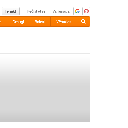
Ienākt
Reģistrēties
Vai ienāc ar
a
Draugi
Raksti
Vēstules