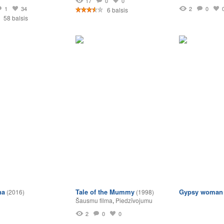
17
0
0
1
34
2
0
6 balsis
58 balsis
na
Tale of the Mummy
Gypsy woman
(2016)
(1998)
Šausmu filma
,
Piedzīvojumu
2
0
0