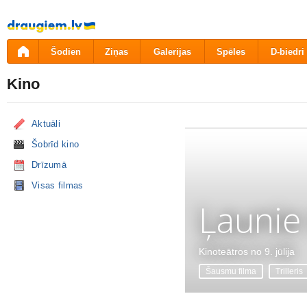
Pāriet
uz
saturu
Šodien
Ziņas
Galerijas
Spēles
D-biedri
Kino
Aktuāli
Šobrīd kino
Drīzumā
Visas filmas
Ļaunie
Kinoteātros no 9. jūlija
Šausmu filma
Trilleris