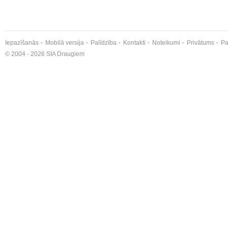
Iepazīšanās
Mobilā versija
Palīdzība
Kontakti
Noteikumi
Privātums
Pa
© 2004 - 2026 SIA Draugiem