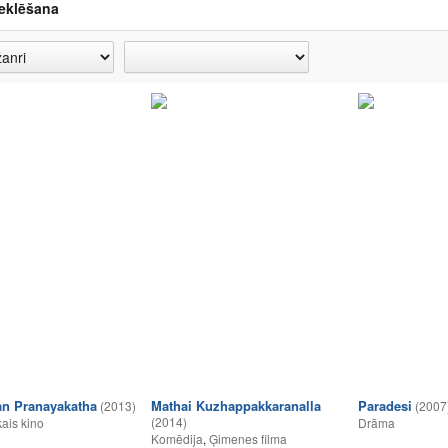
eklēšana
an Pranayakatha
Mathai Kuzhappakkaranalla
Paradesi
(2013)
(2007
(2014)
ais kino
Drāma
Komēdija
,
Ģimenes filma