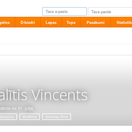
pēles
D-biedri
Lapas
Tops
Pasākumi
Statistik
alītis Vincents
ātros no 31. jūlija
zīvojumu
Multfilma
Ģimenes filma