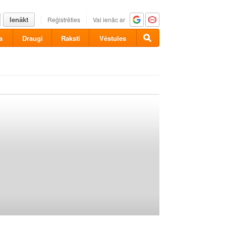
Ienākt
Reģistrēties
Vai ienāc ar
a
Draugi
Raksti
Vēstules