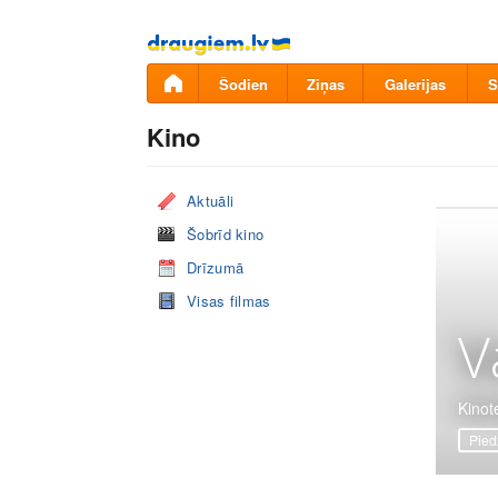
Pāriet
uz
saturu
Šodien
Ziņas
Galerijas
S
Kino
Aktuāli
Šobrīd kino
Drīzumā
Visas filmas
V
Kinote
Pied