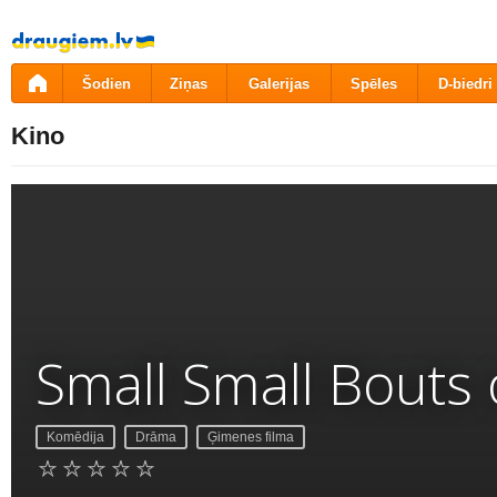
Pāriet
uz
saturu
Šodien
Ziņas
Galerijas
Spēles
D-biedri
Kino
Small Small Bouts
Komēdija
Drāma
Ģimenes filma