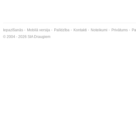
Iepazīšanās
Mobilā versija
Palīdzība
Kontakti
Noteikumi
Privātums
Pa
© 2004 - 2026 SIA Draugiem