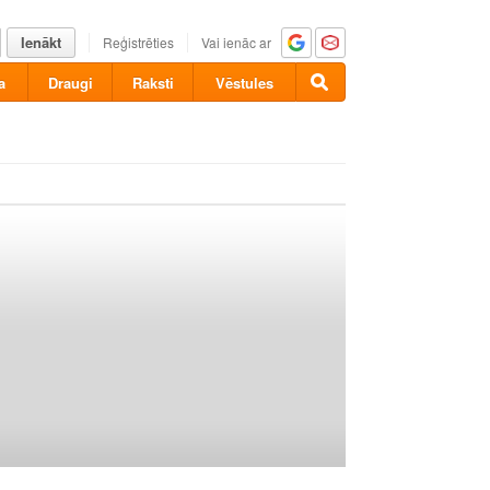
Ienākt
Reģistrēties
Vai ienāc ar
a
Draugi
Raksti
Vēstules