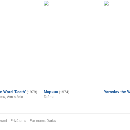
he Word 'Death'
Марина
Yaroslav the 
(1979)
(1974)
umu
,
Asa sižeta
Drāma
kumi
Privātums
Par mums
Darbs