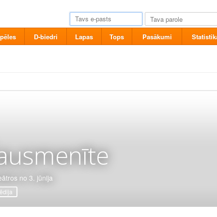
pēles
D-biedri
Lapas
Tops
Pasākumi
Statistik
ausmenīte
eātros no 3. jūnija
dija