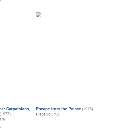
0
k: Carpathians,
Escape from the Palace
(1975)
(1977)
Piedzīvojumu
ara
0