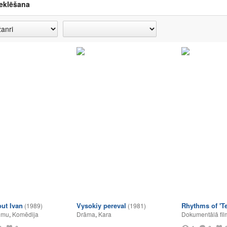
eklēšana
out Ivan
Vysokiy pereval
Rhythms of 'Te
(1989)
(1981)
umu
,
Komēdija
Drāma
,
Kara
Dokumentālā fil