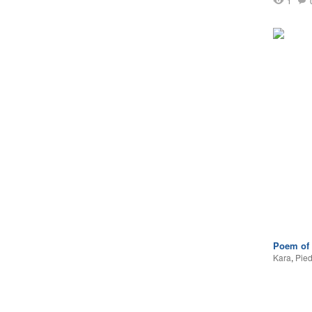
1
Poem of 
Kara
,
Pie