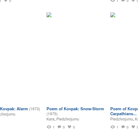
0
0
1
0
Kovpak: Alarm
Poem of Kovpak: Snow-Storm
Poem of Kovpa
(1973)
Carpathians...
(1975)
dzīvojumu
Kara
,
Piedzīvojumu
Piedzīvojumu
,
K
1
0
0
1
0