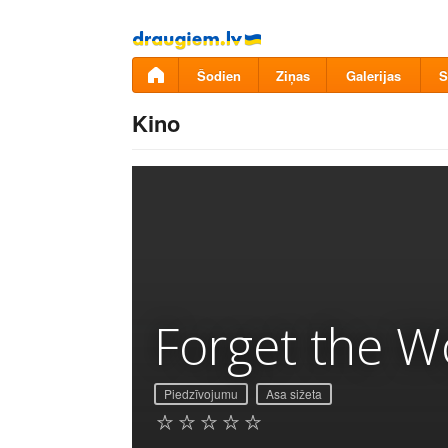
Pāriet
uz
saturu
Šodien
Ziņas
Galerijas
S
Kino
Forget the W
Piedzīvojumu
Asa sižeta