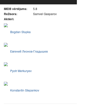
IMDB vērtējums:
5.8
Režisors:
Samvel Gasparov
Aktieri:
Bogdan Stupka
Евгений Леонов-Гладышев
Pyotr Merkuryev
Konstantin Stepankov