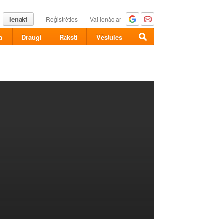
Ienākt
Reģistrēties
Vai ienāc ar
a
Draugi
Raksti
Vēstules