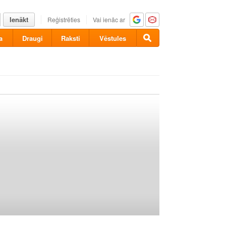
Ienākt
Reģistrēties
Vai ienāc ar
a
Draugi
Raksti
Vēstules