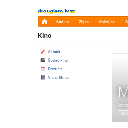
Pāriet
uz
saturu
Šodien
Ziņas
Galerijas
S
Kino
Aktuāli
Šobrīd kino
Drīzumā
Visas filmas
M
Kinot
Drā