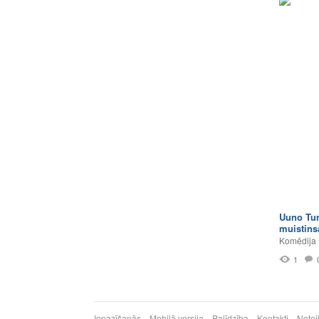
Uuno Tur
muistins
Komēdija
1
Iepazīšanās
Mobilā versija
Palīdzība
Kontakti
Notei