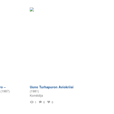
ro –
Uuno Turhapuron Aviokriisi
(1987)
(1981)
Komēdija
1
0
0