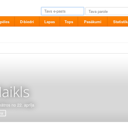
pēles
D-biedri
Lapas
Tops
Pasākumi
Statistik
aikls
eātros no 22. aprīļa
ma