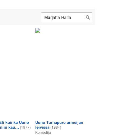
li kuinka Uuno
Uuno Turhapuro armeijan
 niin kau…
leivissä
(1977)
(1984)
Komēdija