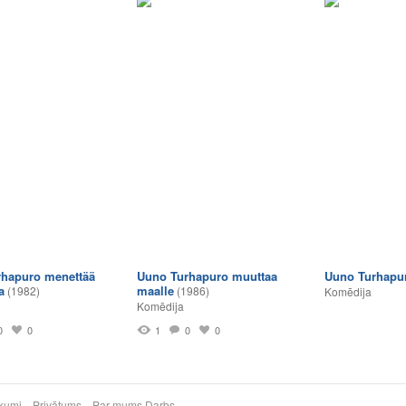
hapuro menettää
Uuno Turhapuro muuttaa
Uuno Turhapu
a
maalle
(1982)
(1986)
Komēdija
Komēdija
0
0
1
0
0
kumi
Privātums
Par mums
Darbs