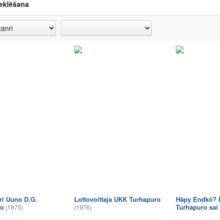
eklēšana
ri Uuno D.G.
Lottovoittaja UKK Turhapuro
Häpy Endkö? E
ro
Turhapuro sai
(1975)
(1976)