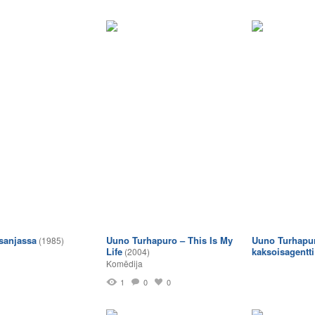
sanjassa
Uuno Turhapuro – This Is My
Uuno Turhapu
(1985)
Life
kaksoisagentti
(2004)
Komēdija
1
0
0