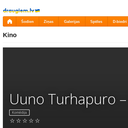
Pāriet
uz
saturu
Šodien
Ziņas
Galerijas
Spēles
D-biedri
Kino
Uuno Turhapuro – T
Komēdija