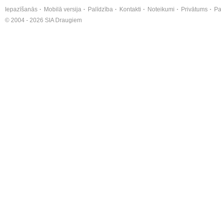
Iepazīšanās
Mobilā versija
Palīdzība
Kontakti
Noteikumi
Privātums
Pa
© 2004 - 2026 SIA Draugiem