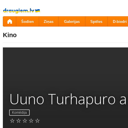
Pāriet
uz
saturu
Šodien
Ziņas
Galerijas
Spēles
D-biedri
Kino
Uuno Turhapuro ar
Komēdija