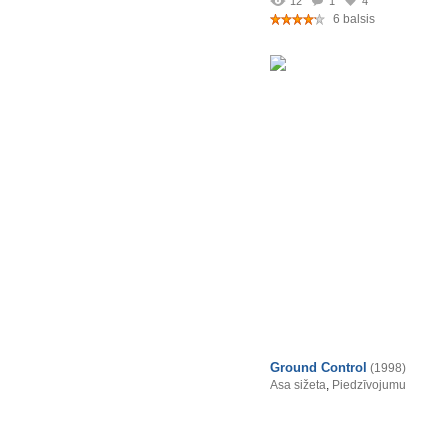
12
1
4
6 balsis
Ground Control
(1998)
Asa sižeta
,
Piedzīvojumu