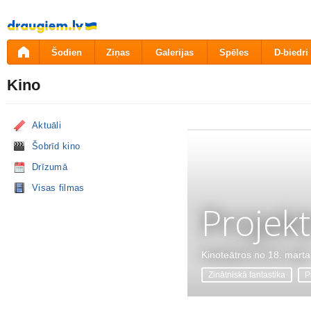
Pāriet
uz
saturu
Šodien
Ziņas
Galerijas
Spēles
D-biedri
Kino
Aktuāli
Šobrīd kino
Drīzumā
Visas filmas
Projekt
Kinoteātros no 18. marta
Zinātniskā fantastika
P